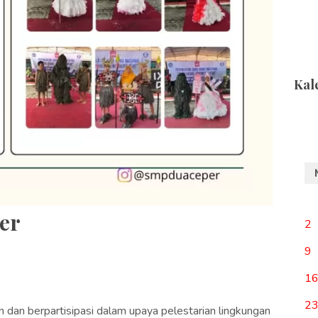
Kal
er
2
9
1
2
 dan berpartisipasi dalam upaya pelestarian lingkungan