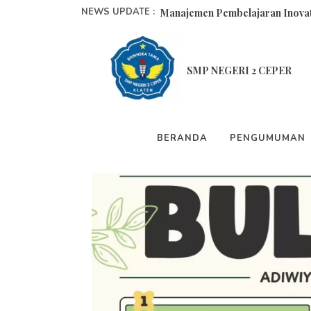
NEWS UPDATE :
Manajemen Pembelajaran Inovati
Adiwiyata SMPN 2 Ceper...
Senarai Istilah Bahasa Jawa...
SMP NEGERI 2 CEPER
Kegiatan Murid Menanam...
Kegiatan Murid Menanam Edisi 
BERANDA
PENGUMUMAN
Pelantikan Pengurus OSIS SMP N