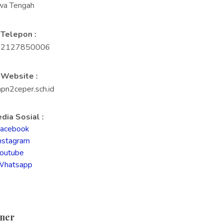
wa Tengah
Telepon :
82127850006
Website :
pn2ceper.sch.id
dia Sosial :
acebook
nstagram
outube
Whatsapp
ner