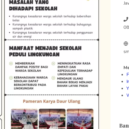
Ja
0
sm
Me
F
I
Y
Ban