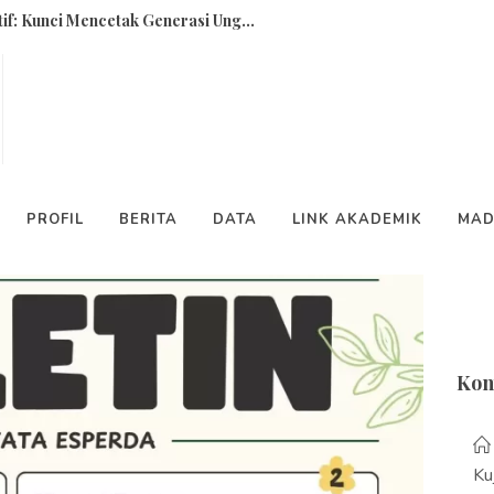
f: Kunci Mencetak Generasi Ung...
Berita
Pen
November...
PROFIL
BERITA
DATA
LINK AKADEMIK
MAD
egeri 2 Ceper Masa Bakti 2025/...
Kon
Ku